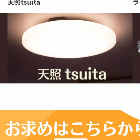
天照tsuita
ラ