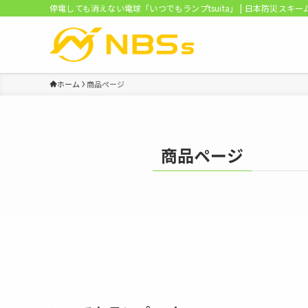
停電しても消えない電球「いつでもランプtsuita」 | 日本防災スキー
ホーム
商品ページ
商品ページ