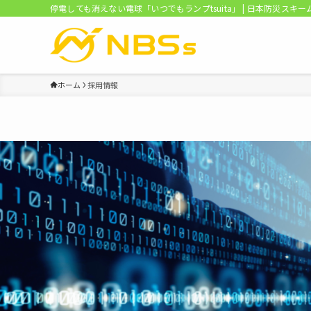
停電しても消えない電球「いつでもランプtsuita」 | 日本防災スキー
ホーム
採用情報